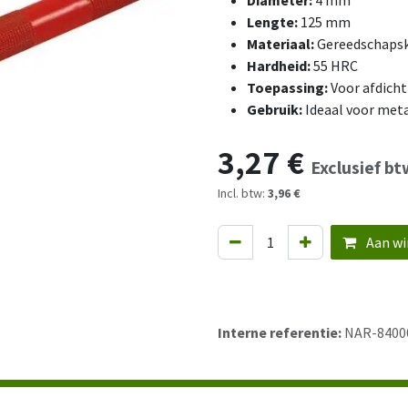
Diameter:
4 mm
Lengte:
125 mm
Materiaal:
Gereedschapsk
Hardheid:
55 HRC
Toepassing:
Voor afdicht
Gebruik:
Ideaal voor met
3,27
€
Exclusief bt
Incl. btw:
3,96 €
Aan wi
Interne referentie:
NAR-8400