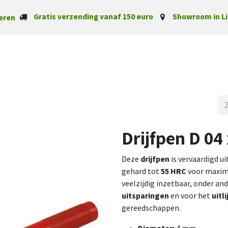
Gratis verzending vanaf 150 euro
Showroom in Li
eren
Startpagina
Categorieë
Drijfpen D 0
Deze
drijfpen
is vervaardigd 
gehard tot
55 HRC
voor maxima
veelzijdig inzetbaar, onder a
uitsparingen
en voor het
uitl
gereedschappen.