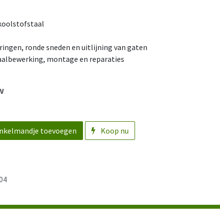
oolstofstaal
ringen, ronde sneden en uitlijning van gaten
aalbewerking, montage en reparaties
w
nkelmandje toevoegen
Koop nu
04