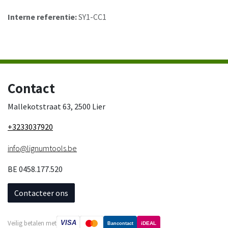
Interne referentie:
SY1-CC1
Contact
Mallekotstraat 63, 2500 Lier
+3233037920
info@lignumtools.be
BE 0458.177.520
Contacteer ons
VISA
Veilig betalen met
iDEAL
Bancontact