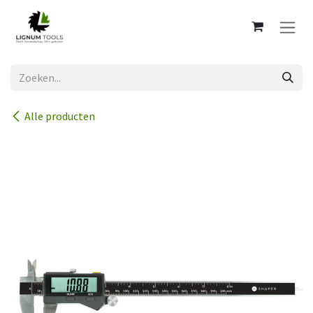
Overslaan naar inhoud
Alle producten