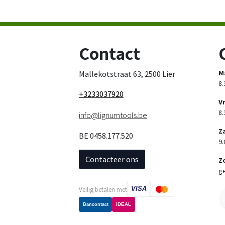
Contact
M
Mallekotstraat 63, 2500 Lier
8.
+3233037920
V
8.
info@lignumtools.be
Z
BE 0458.177.520
9.
Contacteer ons
Z
ge
VISA
Veilig betalen met
iDEAL
Bancontact