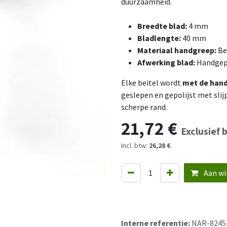
duurzaamheid.
Breedte blad:
4 mm
Bladlengte:
40 mm
Materiaal handgreep:
Be
Afwerking blad:
Handgepo
Elke beitel wordt
met de hand
geslepen en gepolijst met sli
scherpe rand.
21,72
€
Exclusief 
Incl. btw:
26,28 €
Aan wi
Interne referentie:
NAR-8245