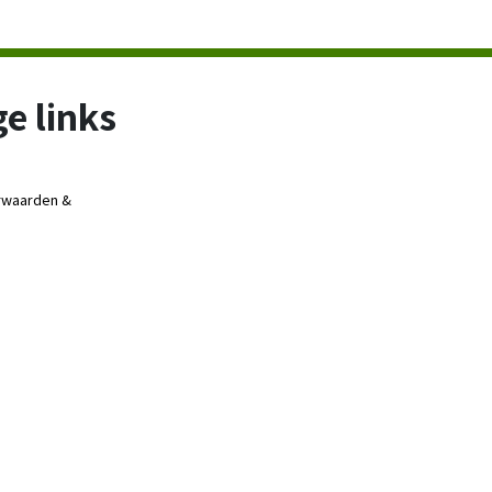
e links
rwaarden &