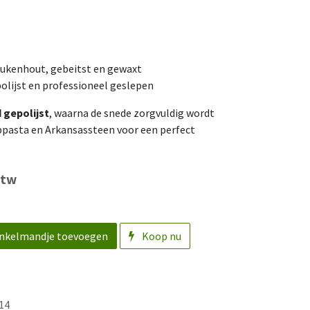
ukenhout, gebeitst en gewaxt
lijst en professioneel geslepen
 gepolijst
, waarna de snede zorgvuldig wordt
jppasta en Arkansassteen voor een perfect
btw
nkelmandje toevoegen
Koop nu
14