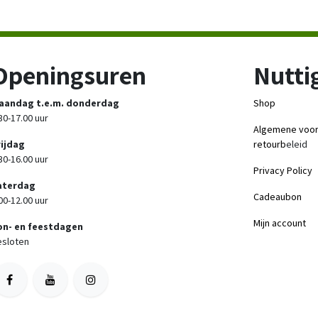
Openingsuren
Nuttig
aandag t.e.m. donderdag
Shop
30-17.00 uur
Algemene voo
rijdag
retourb
eleid
30-16.00 uur
Privacy Policy
aterdag
Cadeaubon
00-12.00 uur
Mijn account
on- en feestdagen
sloten