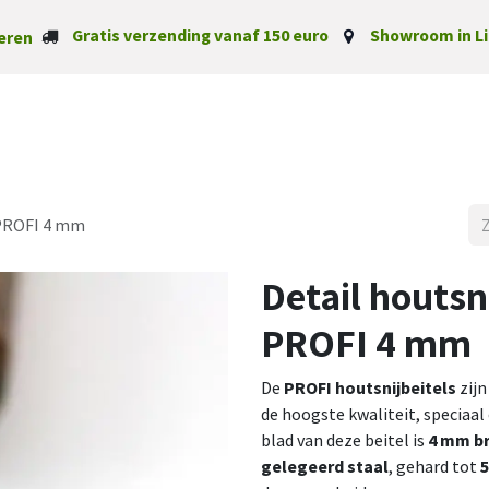
Gratis verzending vanaf 150 euro
Showroom in Li
eren
Startpagina
Categorieë
 PROFI 4 mm
Detail houtsn
PROFI 4 mm
De
PROFI houtsnijbeitels
zijn
de hoogste kwaliteit, speciaa
blad van deze beitel is
4 mm b
gelegeerd staal
, gehard tot