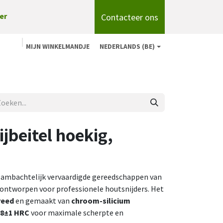
Contacteer ons
er
MIJN WINKELMANDJE
NEDERLANDS (BE)
n
Shop
Over ons
onze merken
Blog
ijbeitel hoekig,
 ambachtelijk vervaardigde gereedschappen van
l ontworpen voor professionele houtsnijders. Het
reed
en gemaakt van
chroom-silicium
58±1 HRC
voor maximale scherpte en