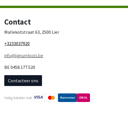
Contact
Mallekotstraat 63, 2500 Lier
+3233037920
info@lignumtools.be
BE 0458.177.520
Contacteer ons
VISA
Veilig betalen met
iDEAL
Bancontact