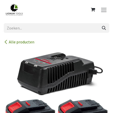
Overslaan naar inhoud
Alle producten