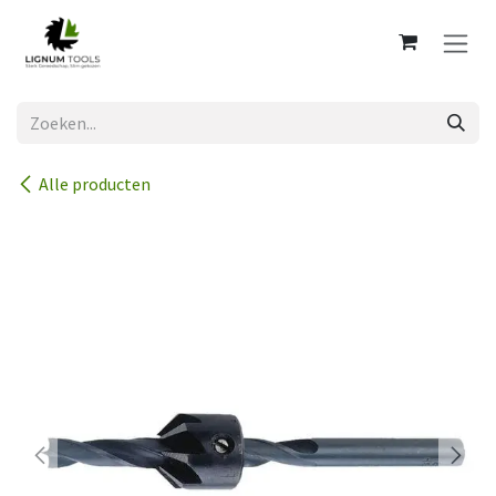
Overslaan naar inhoud
Alle producten