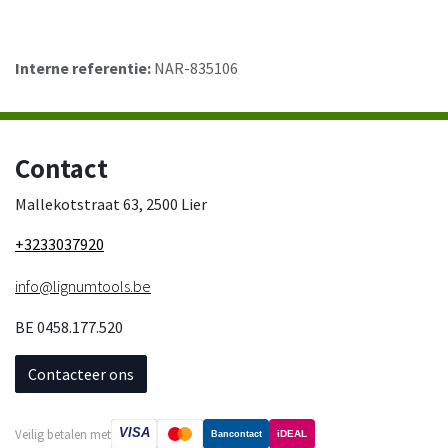
Interne referentie:
NAR-835106
Contact
Mallekotstraat 63, 2500 Lier
+3233037920
info@lignumtools.be
BE 0458.177.520
Contacteer ons
VISA
Veilig betalen met
iDEAL
Bancontact