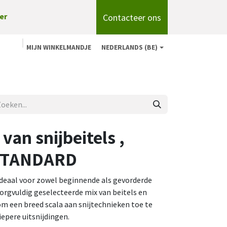
Contacteer ons
er
MIJN WINKELMANDJE
NEDERLANDS (BE)
n
Shop
Over ons
onze merken
Blog
van snijbeitels ,
STANDARD
ideaal voor zowel beginnende als gevorderde
orgvuldig geselecteerde mix van beitels en
 om een breed scala aan snijtechnieken toe te
iepere uitsnijdingen.