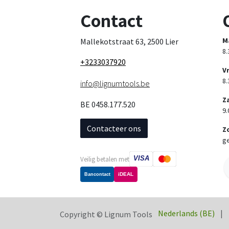
Contact
M
Mallekotstraat 63, 2500 Lier
8.
+3233037920
V
8.
info@lignumtools.be
Z
BE 0458.177.520
9.
Contacteer ons
Z
ge
VISA
Veilig betalen met
iDEAL
Bancontact
Nederlands (BE)
|
Copyright © Lignum Tools