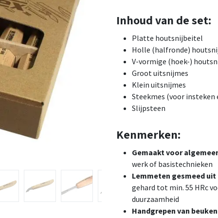
Inhoud van de set:
Platte houtsnijbeitel
Holle (halfronde) houtsni
V-vormige (hoek-) houtsn
Groot uitsnijmes
Klein uitsnijmes
Steekmes (voor insteken e
Slijpsteen
Kenmerken:
Gemaakt voor algemeen
werk of basistechnieken
Lemmeten gesmeed uit
gehard tot min. 55 HRc vo
duurzaamheid
Handgrepen van beuke