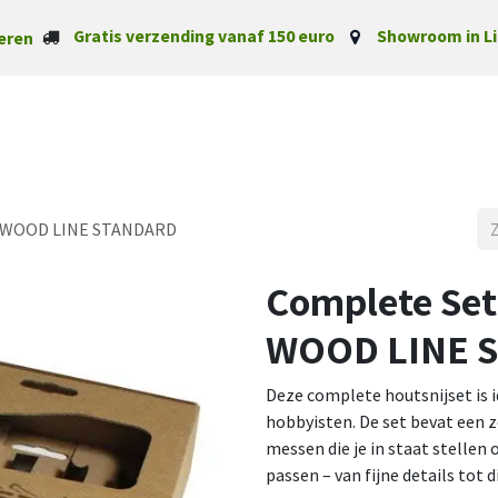
Gratis verzending vanaf 150 euro
Showroom in Li
eren
Startpagina
Categorieë
s , WOOD LINE STANDARD
Complete Set 
WOOD LINE 
Deze complete houtsnijset is 
hobbyisten. De set bevat een z
messen die je in staat stellen
passen – van fijne details tot d