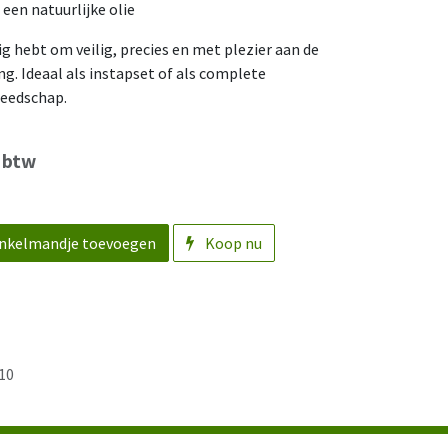
een natuurlijke olie
ig hebt om veilig, precies en met plezier aan de
g. Ideaal als instapset of als complete
reedschap.
f btw
nkelmandje toevoegen
Koop nu
10