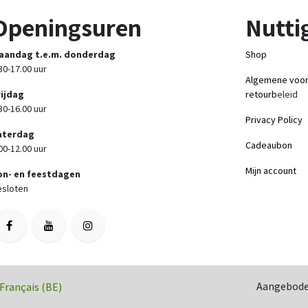
Openingsuren
Nuttig
aandag t.e.m. donderdag
Shop
30-17.00 uur
Algemene voo
rijdag
retourb
eleid
30-16.00 uur
Privacy Policy
aterdag
Cadeaubon
00-12.00 uur
Mijn account
on- en feestdagen
sloten
Aangebode
Français (BE)