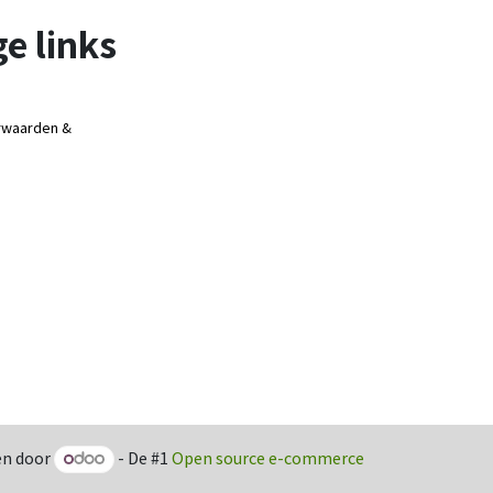
e links
rwaarden &
n door
- De #1
Open source e-commerce