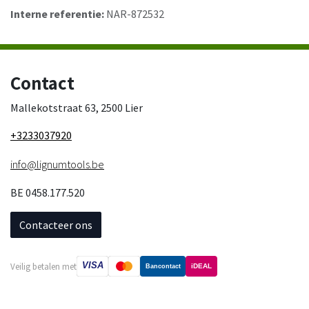
Interne referentie:
NAR-872532
Contact
Mallekotstraat 63, 2500 Lier
+3233037920
info@lignumtools.be
BE 0458.177.520
Contacteer ons
VISA
Veilig betalen met
iDEAL
Bancontact