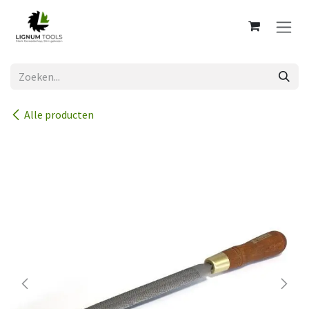
Overslaan naar inhoud
Alle producten