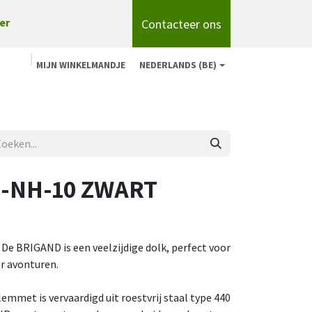
Contacteer ons
er
MIJN WINKELMANDJE
NEDERLANDS (BE)
n
Shop
Over ons
onze merken
Blog
-NH-10 ZWART
: De BRIGAND is een veelzijdige dolk, perfect voor
or avonturen.
 lemmet is vervaardigd uit roestvrij staal type 440