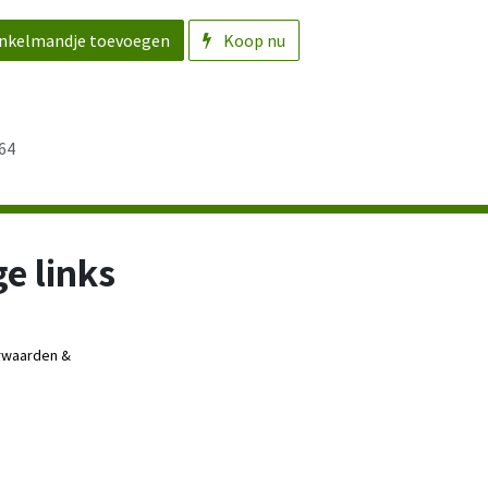
nkelmandje toevoegen
Koop nu
64
e links
rwaarden &