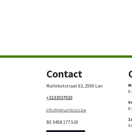
Contact
M
Mallekotstraat 63, 2500 Lier
8.
+3233037920
V
8.
info@lignumtools.be
Z
BE 0458.177.520
9.