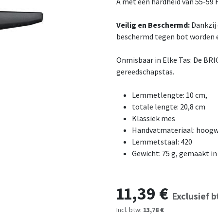
A met een hardheid van 55-59 
Veilig en Beschermd:
Dankzij
beschermd tegen bot worden e
Onmisbaar in Elke Tas: De BRIG
gereedschapstas.
Lemmetlengte: 10 cm,
totale lengte: 20,8 cm
Klassiek mes
Handvatmateriaal: hoogw
Lemmetstaal: 420
Gewicht: 75 g, gemaakt in
11,39
€
Exclusief 
Incl. btw:
13,78 €