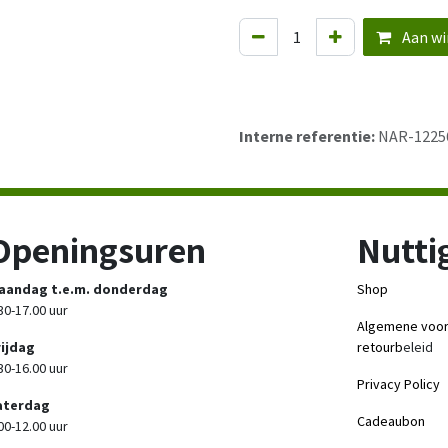
Aan wi
Interne referentie:
NAR-1225
Openingsuren
Nuttig
aandag t.e.m. donderdag
Shop
30-17.00 uur
Algemene voo
rijdag
retourb
eleid
30-16.00 uur
Privacy Policy
aterdag
Cadeaubon
00-12.00 uur