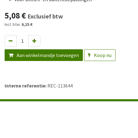
5,08
€
Exclusief btw
Incl. btw:
6,15 €
Aan winkelmandje toevoegen
Koop nu
Interne referentie:
REC-113644
Contact
Mallekotstraat 63, 2500 Lier