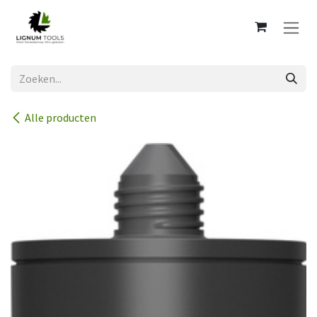
Overslaan naar inhoud
Alle producten