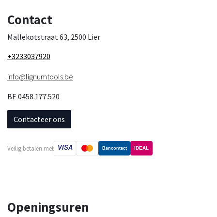
Contact
Mallekotstraat 63, 2500 Lier
+3233037920
info@lignumtools.be
BE 0458.177.520
Contacteer ons
VISA
Veilig betalen met
iDEAL
Bancontact
Openingsuren