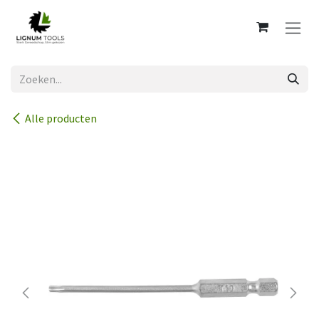
Overslaan naar inhoud
Alle producten