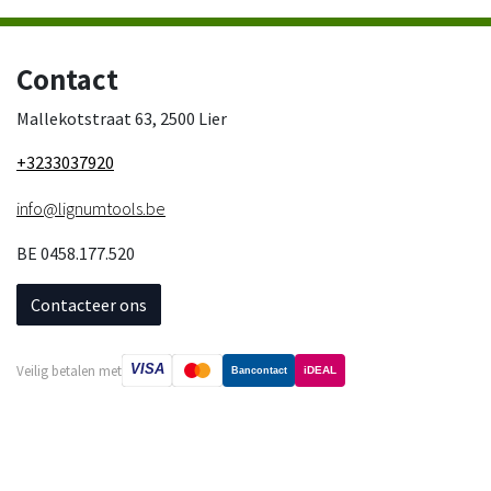
Contact
Mallekotstraat 63, 2500 Lier
+3233037920
info@lignumtools.be
BE 0458.177.520
Contacteer ons
VISA
Veilig betalen met
iDEAL
Bancontact