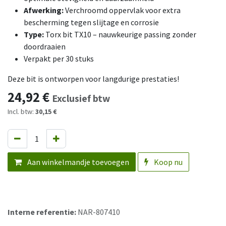
Afwerking:
Verchroomd oppervlak voor extra
bescherming tegen slijtage en corrosie
Type:
Torx bit TX10 – nauwkeurige passing zonder
doordraaien
Verpakt per 30 stuks
Deze bit is ontworpen voor langdurige prestaties!
24,92
€
Exclusief btw
Incl. btw:
30,15 €
Aan winkelmandje toevoegen
Koop nu
Interne referentie:
NAR-807410