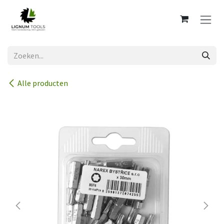
Overslaan naar inhoud
Alle producten