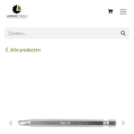
Overslaan naar inhoud
Alle producten