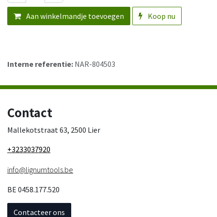
Aan winkelmandje toevoegen
Koop nu
Interne referentie:
NAR-804503
Contact
Mallekotstraat 63, 2500 Lier
+3233037920
info@lignumtools.be
BE 0458.177.520
Contacteer ons