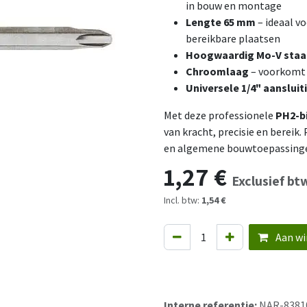
in bouw en montage
Lengte 65 mm
– ideaal v
bereikbare plaatsen
Hoogwaardig Mo-V staa
Chroomlaag
– voorkomt 
Universele 1/4" aansluit
Met deze professionele
PH2-b
van kracht, precisie en berei
en algemene bouwtoepassing
1,27
€
Exclusief bt
Incl. btw:
1,54 €
Aan wi
Interne referentie:
NAR-8381