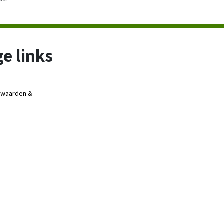
e links
rwaarden &