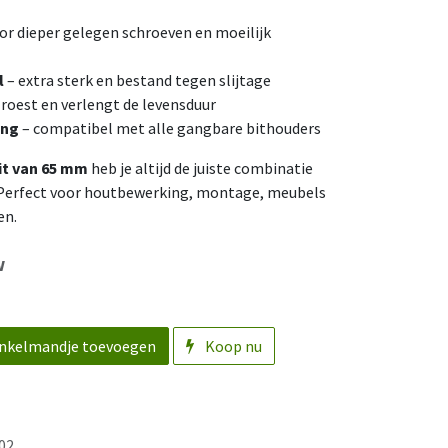
oor dieper gelegen schroeven en moeilijk
l
– extra sterk en bestand tegen slijtage
roest en verlengt de levensduur
ing
– compatibel met alle gangbare bithouders
it van 65 mm
heb je altijd de juiste combinatie
k. Perfect voor houtbewerking, montage, meubels
en.
w
nkelmandje toevoegen
Koop nu
02