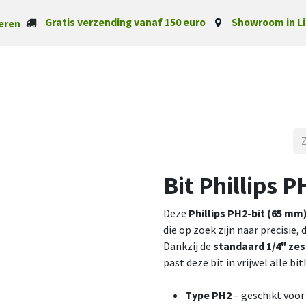
Gratis verzending vanaf 150 euro
Showroom in Li
eren
Startpagina
Categorieë
Bit Phillips 
Deze
Phillips PH2-bit (65 mm
die op zoek zijn naar precisie
Dankzij de
standaard 1/4" ze
past deze bit in vrijwel alle b
Type PH2
– geschikt voor