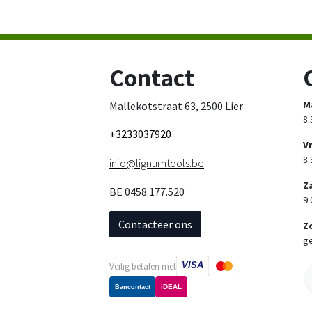
Contact
M
Mallekotstraat 63, 2500 Lier
8.
+3233037920
V
8.
info@lignumtools.be
Z
BE 0458.177.520
9.
Contacteer ons
Z
ge
VISA
Veilig betalen met
iDEAL
Bancontact