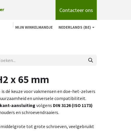
Contacteer ons
er
MIJN WINKELMANDJE
NEDERLANDS (BE)
n
Shop
Over ons
onze merken
Blog
PH2 x 65 mm
)
is dé keuze voor vakmensen en doe-het-zelvers
, duurzaamheid en universele compatibiliteit.
skant-aansluiting
volgens
DIN 3126 (ISO 1173)
ithouders en schroevendraaiers.
 middelgrote tot grote schroeven, veelgebruikt