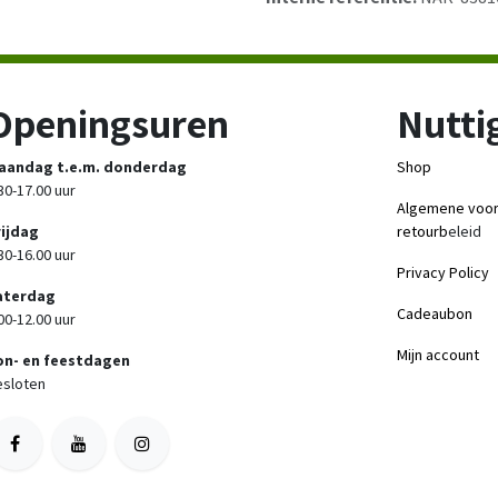
Openingsuren
Nuttig
aandag t.e.m. donderdag
Shop
30-17.00 uur
Algemene voo
rijdag
retourb
eleid
30-16.00 uur
Privacy Policy
aterdag
Cadeaubon
00-12.00 uur
Mijn account
on- en feestdagen
sloten