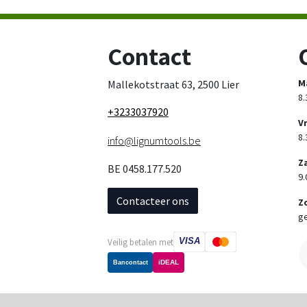
Contact
M
Mallekotstraat 63, 2500 Lier
8.
+3233037920
V
8.
info@lignumtools.be
Z
BE 0458.177.520
9.
Contacteer ons
Z
ge
VISA
Veilig betalen met
iDEAL
Bancontact