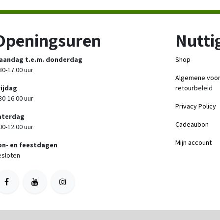
Openingsuren
Nuttig
aandag t.e.m. donderdag
Shop
30-17.00 uur
Algemene voo
rijdag
retourb
eleid
30-16.00 uur
Privacy Policy
aterdag
Cadeaubon
00-12.00 uur
Mijn account
on- en feestdagen
sloten