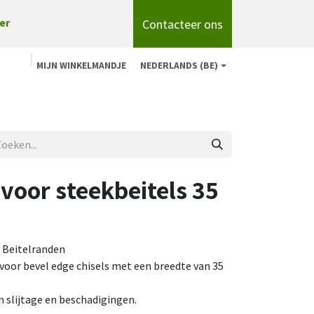
Contacteer ons
er
MIJN WINKELMANDJE
NEDERLANDS (BE)
n
Shop
Over ons
onze merken
Blog
voor steekbeitels 35
 Beitelranden
voor bevel edge chisels met een breedte van 35
 slijtage en beschadigingen.