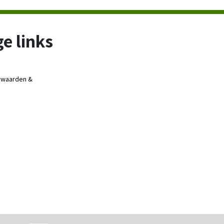
e links
rwaarden &