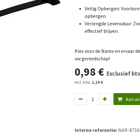
Veilig Opbergen: Voorkom
opbergen.
Verlengde Levensduur: Zor
effectief blijven.
Kies voor de Narex en ervaar d
uw gereedschap!
0,98
€
Exclusief bt
Incl. btw:
1,19 €
Aan wi
Interne referentie:
NAR-8716