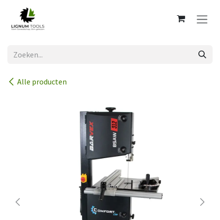
Overslaan naar inhoud
Alle producten