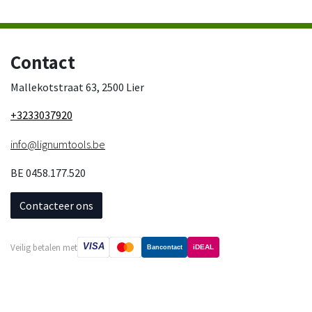
Contact
Mallekotstraat 63, 2500 Lier
+3233037920
info@lignumtools.be
BE 0458.177.520
Contacteer ons
VISA
Veilig betalen met
iDEAL
Bancontact