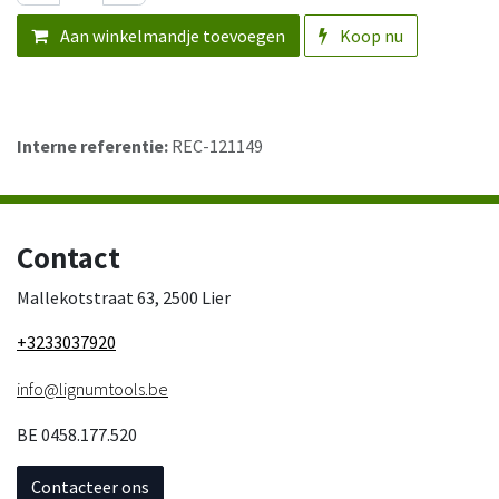
Aan winkelmandje toevoegen
Koop nu
Interne referentie:
REC-121149
Contact
Mallekotstraat 63, 2500 Lier
+3233037920
info@lignumtools.be
BE 0458.177.520
Contacteer ons