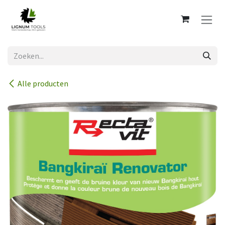
Overslaan naar inhoud
Alle producten