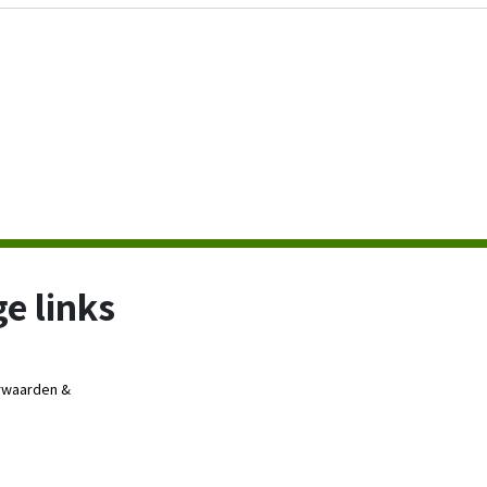
e links
rwaarden &