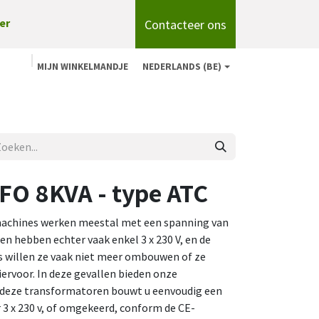
Contacteer ons
er
MIJN WINKELMANDJE
NEDERLANDS (BE)
n
Shop
Over ons
onze merken
Blog
O 8KVA - type ATC
achines werken meestal met een spanning van
ijen hebben echter vaak enkel 3 x 230 V, en de
s willen ze vaak niet meer ombouwen of ze
iervoor. In deze gevallen bieden onze
deze transformatoren bouwt u eenvoudig een
 3 x 230 v, of omgekeerd, conform de CE-