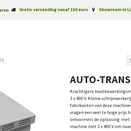
Gratis verzending vanaf 150 euro
Showroom in Li
eren
Startpagina
Categorieë
TC
AUTO-TRANSF
Krachtigere houtbewerkingsm
3 x 400 V. Kleine schrijnwerker
fabrikanten van deze machine
vragen een veel te hoge prijs h
omvormers de oplossing: met 
machine met 3 x 400 V om naar