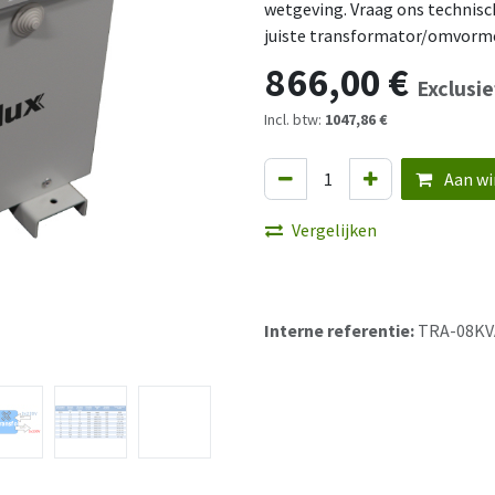
wetgeving. Vraag ons technis
juiste transformator/omvorm
866,00
€
Exclusie
Incl. btw:
1047,86 €
Aan wi
Vergelijken
Interne referentie:
TRA-08KV