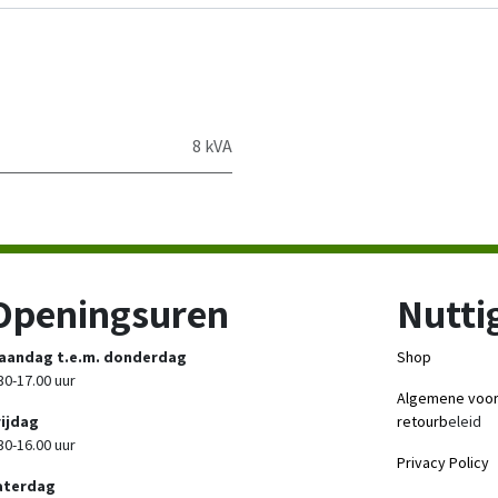
8 kVA
Openingsuren
Nuttig
aandag t.e.m. donderdag
Shop
30-17.00 uur
Algemene voo
rijdag
retourb
eleid
30-16.00 uur
Privacy Policy
aterdag