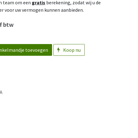
ch team om een
gratis
berekening, zodat wij u de
er voor uw vermogen kunnen aanbieden.
f btw
nkelmandje toevoegen
Koop nu
A