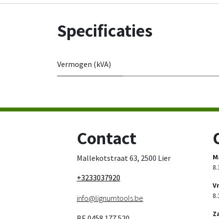
Specificaties
Vermogen (kVA)
Contact
M
Mallekotstraat 63, 2500 Lier
8.
+3233037920
V
8.
info@lignumtools.be
Z
BE 0458.177.520