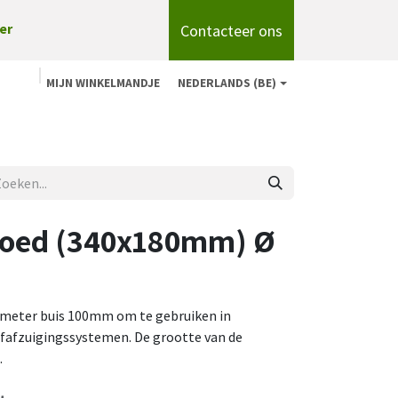
Contacteer ons
er
MIJN WINKELMANDJE
NEDERLANDS (BE)
n
Shop
Over ons
onze merken
Blog
fhoed (340x180mm) Ø
ameter buis 100mm om te gebruiken in
ofafzuigingssystemen. De grootte van de
.