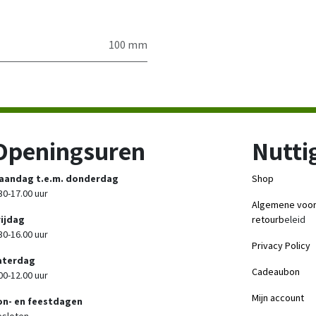
100 mm
Openingsuren
Nuttig
aandag t.e.m. donderdag
Shop
30-17.00 uur
Algemene voo
rijdag
retourb
eleid
30-16.00 uur
Privacy Policy
aterdag
Cadeaubon
00-12.00 uur
Mijn account
on- en feestdagen