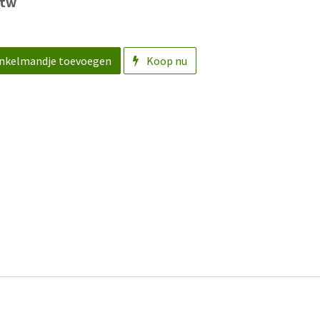
btw
nkelmandje toevoegen
Koop nu