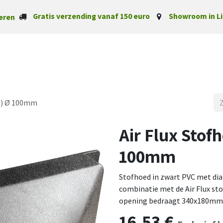
Gratis verzending vanaf 150 euro
Showroom in Li
eren
Startpagina
Categorieë
m) Ø 100mm
Air Flux Sto
100mm
Stofhoed in zwart PVC met di
combinatie met de Air Flux st
opening bedraagt 340x180mm
16,53
€