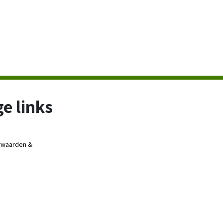
e links
rwaarden &