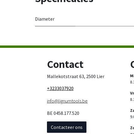
Diameter
Contact
M
Mallekotstraat 63, 2500 Lier
8.
+3233037920
V
8.
info@lignumtools.be
Z
BE 0458.177.520
9.
Contacteer ons
Z