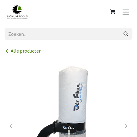
Overslaan naar inhoud
Alle producten