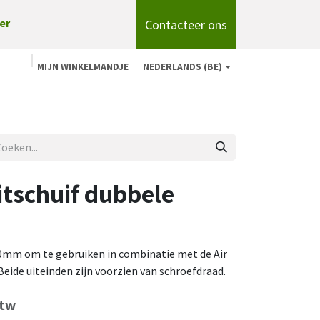
Contacteer ons
er
MIJN WINKELMANDJE
NEDERLANDS (BE)
n
Shop
Over ons
onze merken
Blog
uitschuif dubbele
00mm om te gebruiken in combinatie met de Air
eide uiteinden zijn voorzien van schroefdraad.
btw