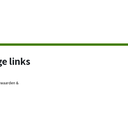
e links
rwaarden &