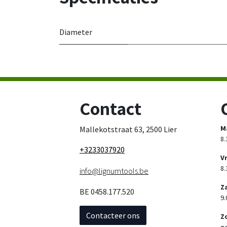
Diameter
Contact
M
Mallekotstraat 63, 2500 Lier
8.
+3233037920
V
8.
info@lignumtools.be
Z
BE 0458.177.520
9.
Contacteer ons
Z