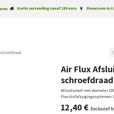
Gratis verzending vanaf 150 euro
Showroom in Li
eren
Startpagina
Categorieë
 schroefdraad
Air Flux Afsl
schroefdraad
Afsluitschuif met diameter 1
Flux stofafzuigingssystemen. B
12,40
€
Exclusief 