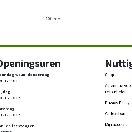
100 mm
Openingsuren
Nuttig
aandag t.e.m. donderdag
Shop
30-17.00 uur
Algemene voo
rijdag
retourb
eleid
30-16.00 uur
Privacy Policy
aterdag
Cadeaubon
00-12.00 uur
Mijn account
on- en feestdagen