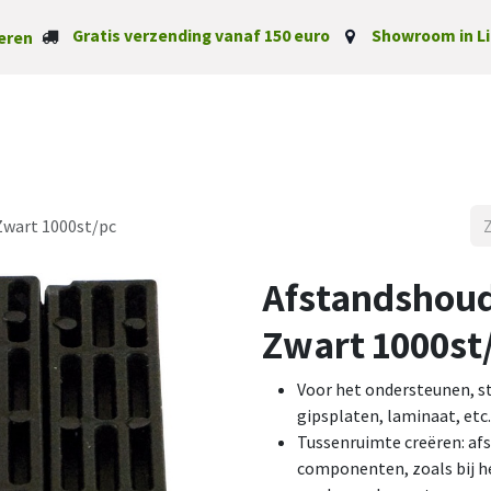
Gratis verzending vanaf 150 euro
Showroom in Li
eren
Startpagina
Categorieë
Zwart 1000st/pc
Afstandshou
Zwart 1000st
Voor het ondersteunen, st
gipsplaten, laminaat, etc.
Tussenruimte creëren: af
componenten, zoals bij he