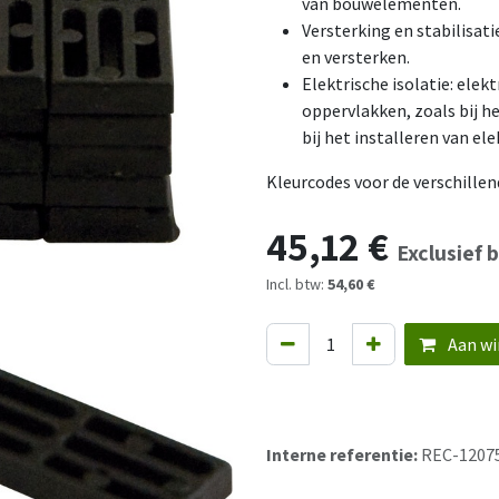
van bouwelementen.
Versterking en stabilisat
en versterken.
Elektrische isolatie: elek
oppervlakken, zoals bij 
bij het installeren van el
Kleurcodes voor de verschillen
45,12
€
Exclusief 
Incl. btw:
54,60 €
Aan wi
Interne referentie:
REC-1207