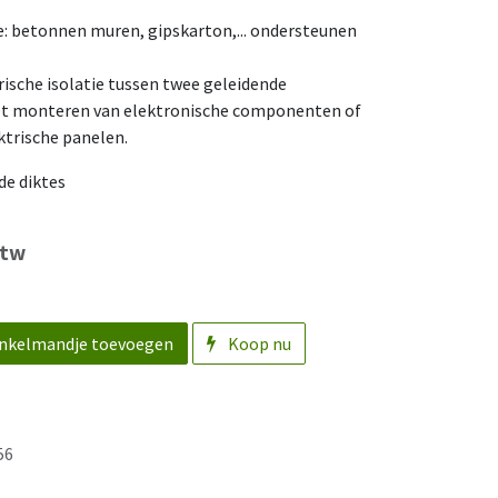
ie: betonnen muren, gipskarton,... ondersteunen
trische isolatie tussen twee geleidende
het monteren van elektronische componenten of
ektrische panelen.
de diktes
btw
nkelmandje toevoegen
Koop nu
56