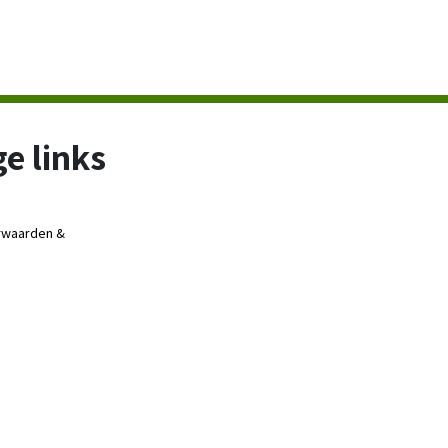
e links
rwaarden &