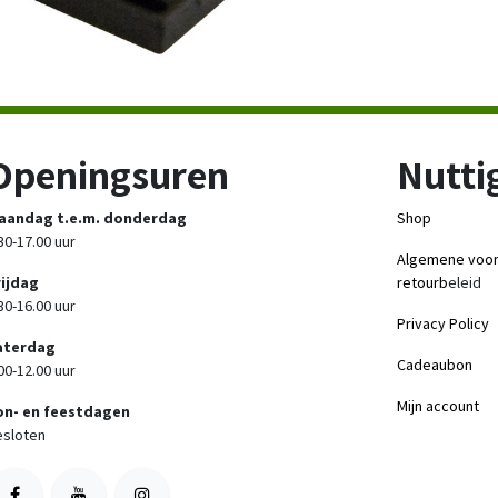
Openingsuren
Nuttig
aandag t.e.m. donderdag
Shop
30-17.00 uur
Algemene voo
rijdag
retourb
eleid
30-16.00 uur
Privacy Policy
aterdag
Cadeaubon
00-12.00 uur
Mijn account
on- en feestdagen
sloten