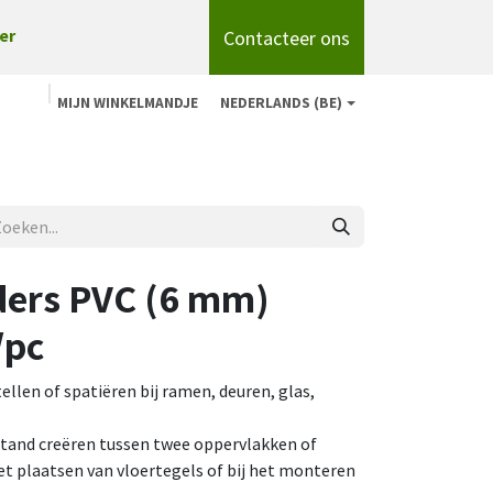
Contacteer ons
er
MIJN WINKELMANDJE
NEDERLANDS (BE)
n
Shop
Over ons
onze merken
Blog
ders PVC (6 mm)
/pc
ellen of spatiëren bij ramen, deuren, glas,
stand creëren tussen twee oppervlakken of
t plaatsen van vloertegels of bij het monteren