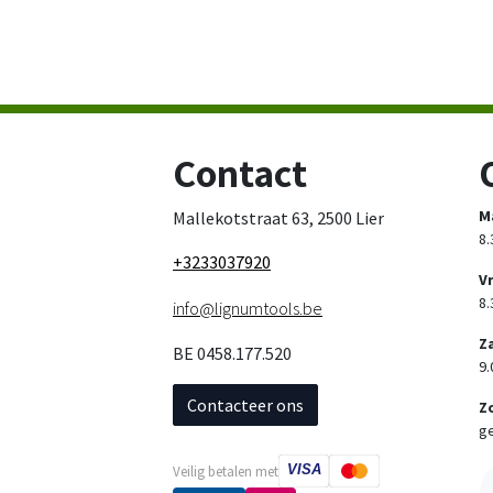
Contact
M
Mallekotstraat 63, 2500 Lier
8.
+3233037920
V
8.
info@lignumtools.be
Z
BE 0458.177.520
9.
Contacteer ons
Z
ge
VISA
Veilig betalen met