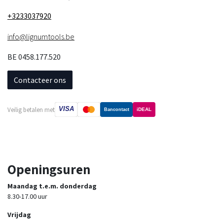
+3233037920
info@lignumtools.be
BE 0458.177.520
Contacteer ons
VISA
Veilig betalen met
iDEAL
Bancontact
Openingsuren
Maandag t.e.m. donderdag
8.30-17.00 uur
Vrijdag