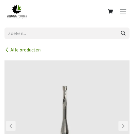
Overslaan naar inhoud
Alle producten